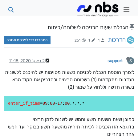
הגבלת שעות הכניסה לשלוחה/כיתות
הדרכות
התחברו כדי לפרסם תגובה
261
1
1
support
2 באוק׳ 2020, 11:18
S
לצורך הוספת הגבלה לכניסה בשעות מסוימות יש להיכנס ללשונית
הגדרות מתקדמות (1) בשלוחה הרצויה ולהדביק את הקוד הבא
בשורה חדשה וללחוץ על שמור (2)
enter_if_time
=
09
:
00
-
17
:
00
כמובן שאת השעות תשע וחמש יש לשנות לזמן הרצוי
בדוגמא הזו הכניסה לכיתה תיהיה מהשעה תשע בבוקר ועד חמש
אחר הצהריים