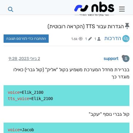
הגדרות עבור TTS (הקראה רובוטית)
הדרכות
התחברו כדי לפרסם תגובה
1.6k
1
1
support
2 ביולי 2023, 9:28
S
בברירת מחדל המערכת משמיע בקול "אליק" (קול גברי) כאילו
מוגדר כך
voice
tts_voice
קול גברי נוסף "יעקב"
voice