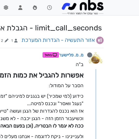
limit_call_seconds - הגבלת אורך השיחה, "טיימר"
אזור התעשיה - הגדרות המערכת
2
1
מ. מ. פליישער
ניהול
ב"ה
אפשרות להגביל את כמות הזמ
הסבר על המודול:
כידוע (למי שמכיר) יש בנגנים למיניהם "זמ
"נעגל וואסר" ונכנס למיטה...
אז הוא נכנס להגדרות של הנגן ועושה "טיי
וכשיעבור הזמן הזה - הנגן יכבה - לא משנה
ככה לא יגמר לו הבטריה, (וכן בפעם הבאה ה
ולעניינינו - ניקח לדוגמה - אנחנו מעלים