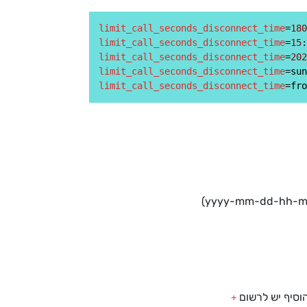
limit_call_seconds_disconnect_time
=
180
limit_call_seconds_disconnect_time
=
15
:
limit_call_seconds_disconnect_time
=
202
limit_call_seconds_disconnect_time
limit_call_seconds_disconnect_time
וסיף יש לרשום
+