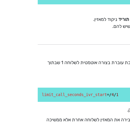
תוריד
ניקוד למאזין.
שיש להם.
באם הפעלתם את ההגבלה כמודול בשלוחה בפני עצמה (אופציה א) - ברירת מחדל לאחר הפעלת המודול - המערכת עוברת בצורה אוטמטית לשלוחה 1 שבתוך
limit_call_seconds_ivr_start
=/
4
/
1
.
עבירה את המאזין לשלוחה אחרת אלא ממשיכה