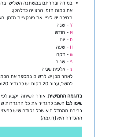
במידה ובחרתם במשתנה השלישי בהוספ
את כמות הזמן הרצויה כדלהלן:
תחילה יש לציין את פונקציית הזמן. הא
- שנה
Y
- חודש
M
- יום
D
- שעה
H
- דקה
m
- שניה
S
- אלפית שניה
s
לאחר מכן יש לרשום במספר את הכמות
למשל, עבור 20 דקות יש להגדיר m20 עבור 3 שעות יש לרשום H3. עבור יום אחד יש לרשום D1.
בדוגמה החמישית
, אורך השיחה ייקבע לפי 
שימו לב!
חשוב להגדיר את כל ההגדרות שקשורות לenter id, מידע נוסף ניתן למצוא
ברירת המחדל היא שכל נקודה שיש למאזין שווה 60 שניות, ניתן להגדיר ח
ההגדרה היא (דוגמה)