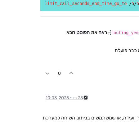
limit_call_seconds_end_time_go_to
=/
5
/
5
),
ראה את הפוסט הבא
routing_yem
 כבר פועלת
0
25 ביוני 2025, 10:03
ר וועידה, או שמשתמשים בניתוב השיחה למערכת