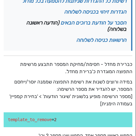
רשימת כל ההגדרות שניתנות להטמעה בכל מודול
הגדרות זיהוי בכניסה לשלוחה
הסבר על הודעת ברוכים הבאים
(הודעה ראשונה
בשלוחה)
הרשאות כניסה לשלוחה
כברירת מחדל - חסימת/מחיקת המספר תתבצע מרשימת
התפוצה המוגדרת כ'ברירת מחדל'.
במידה ורוצים לשנות את רשימת התפוצה שממנה יוסר/ייחסם
המספר, יש להגדיר את מספר הרשימה:
[מספר הרשימה מופיע בלשונית 'שיגור הודעות' > 'בחירת קמפיין'
בעמודה הימנית]
template_to_remove
=
2
קמפיין ראשון מספר אחד, קמפיין שני מספר 2 וכו'