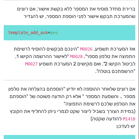
ברירת מחדל מוסיף את המספר ללא בקשת אישור, אם רוצים
שהמערכת תבקש אישור לפני הוספת המספר, יש להגדיר
template_add_ask
=
yes
ואז המערכת תשמיע,
"הינכם מבקשים להוסיף לרשימת
M0026
התפוצה את טלפון מספר",
"לאישור ההרשמה הקישו 1,
M0028
לביטול הקישו 2", ואם מקישים 2 המערכת תשמיע
M0027
"הרשמתכם בוטלה".
אם רוצים שלאחר ההוספה לא יודיע "הוספתם בהצלחה את טלפון
מספר .. והשמעת המספר " אלא רק הודעה פשוטה של "הוספתם
את הטלפון שלכם לרשימת התפוצה"
(במידת הצורך בשביל ליצור שקט לגמרי ניתן להחליף את הקובץ
להודעה שקטה)
M1418
יש לעדכן: