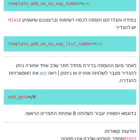
template_add_ok_no_say_number
=
yes
במידה והגדרתם הוספה לכמה רשימות וברצונכם שישמיע
M1418
יש להגדיר
template_add_ok_no_say_list_number
=
yes
לאחר סיום ההוספה ברירת מחדל חוזר שלב אחד אחורה ניתן
להגדיר מעבר לשלוחה אחרת או ניתוק | ראה
כאן
את האפשרויות
להגדרה.
end_goto
=/
8
בדוגמא המאזין יעבור לשלוחה 8 שתחת התפריט הראשי.
הודעות קשורות:
מספר הטלפון שלכם אינו מזוהה
M1015