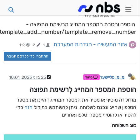
הוספה והסרת המספר המחייג מרשימת התפוצה -
template_add_number/template_remove_number
אזור התעשיה - הגדרות המערכת
119
2
1
התחברו כדי לפרסם תגובה
מ. מ. פליישער
25 ביוני 2025, 10:01
ניהול
הוספת המספר המחייג לְרשימת תפוצה
מודול זה מוסיף או מסיר את המספר המחייג דהיינו את מספר
הטלפון שחייג ונכנס לשלוחה, ניתן להשתמש במודול
הזה
כדי
להסיר או להוסיף מספרי טלפון אחרים
סוג השלוחה