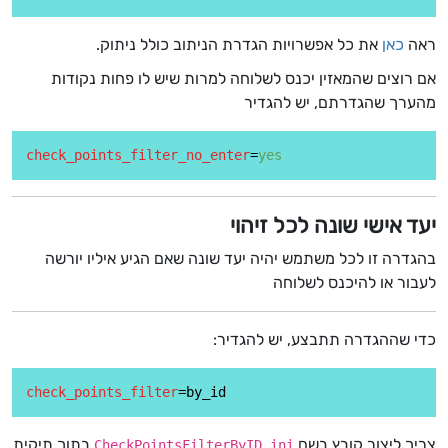
ראה
כאן
את כל אפשרויות הגדרת הניתוב כולל ניתוק.
אם רוצים שהמאזין יכנס לשלוחה למרות שיש לו פחות נקודות
מהערך שהגדרתם, יש להגדיר
check_points_filter_no_enter
=
yes
יעד אישי שונה לכל זיהוי
בהגדרה זו לכל משתמש יהיה יעד שונה שאם הגיע איליו יורשה
לעבור או להיכנס לשלוחה
כדי שההגדרה תתבצע, יש להגדיר:
check_points_filter
צריך ליצור קובץ בשם
בתוך תיקית
CheckPointsFilterByID.ini