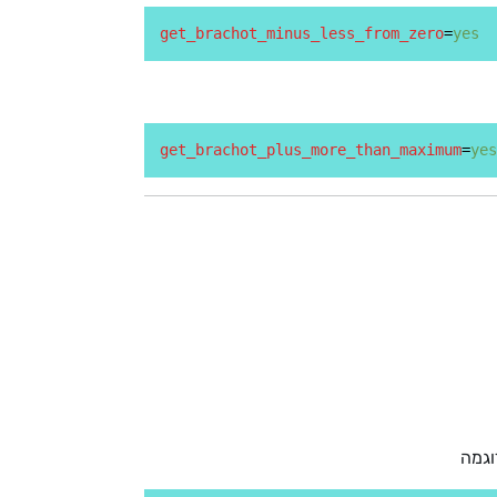
get_brachot_minus_less_from_zero
=
yes
get_brachot_plus_more_than_maximum
=
yes
וגמה