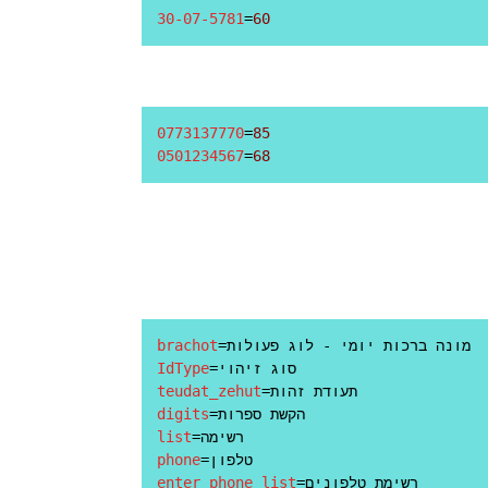
30-07-5781
=
60
0773137770
=
85
0501234567
=
68
brachot
IdType
teudat_zehut
digits
list
phone
enter_phone_list