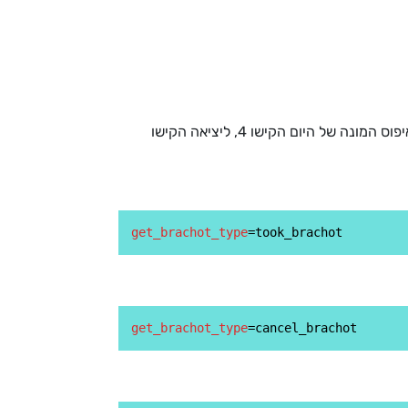
לסימון שברכת ברכה הקישו 1, לביטול סימון ברכה הקישו 2, לשמיעת כמות הברכות שבירכתם הקישו 3, לאיפוס המונה של היום הקישו 4, ליציאה הקישו
get_brachot_type
get_brachot_type