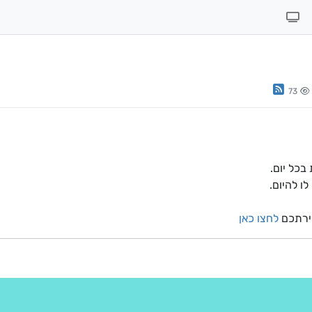
73
ו להיום.
חירתכם
לחצו כאן