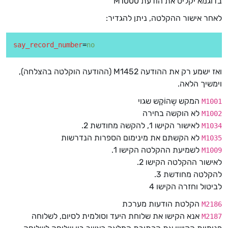
בדוגמא יקליט את הודעת M1000
לאחר אישור ההקלטה, ניתן להגדיר:
say_record_number
=
no
ואז ישמע רק את ההודעה M1452 (ההודעה הוקלטה בהצלחה),
וימשיך הלאה.
המקש שֶהוֹקַש שגוי
M1001
לא הוקשה בחירה
M1002
לאישור הקישו 1, להקשה מחודשת 2.
M1034
לא הקּשתּם את מינימום הספרות הנדרשות
M1035
לשמיעת ההקלטה הקישו 1.
M1009
לאישור ההקלטה הקישו 2.
להקלטה מחודשת 3.
לביטול וחזרה הקישו 4
הקלטת הודעות מערכת
M2186
אנא הקישו את שלוחת היעד וסולמית לסיום, לשלוחה
M2187