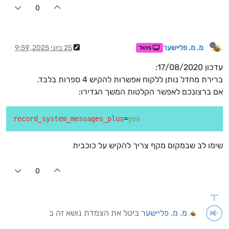
0
מ. מ. פליישער
25 ביוני 2025, 9:59
ניהול
עדכון 17/08/2020:
ברירת מחדל נותן ללקוח אפשרות להקיש 4 ספרות בלבד.
אם ברצונכם לאפשר הקלטות המשך הגדירו:
record_system_messages_plus
=
yes
שימו לב שבמקום מקף צריך להקיש על כוכבית
0
מ. מ. פליישער
ביטל את הצמדת נושא זה ב