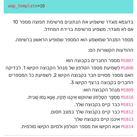
wap_template
=
10
בדוגמא מוגדר שישמיע את הנתונים מרשימת תפוצה מספר 10
אם לא מוגדר, משמיע מרשימת ברירת המחדל.
מספר המנהל שמושמע הוא המספר שמופיע הראשון ברשימה.
ההודעות הקשורות הם:
מספר החברים בקבוצה הוא
M1807
לשמיעת מספר הטלפון של מנהל הקבוצה הקישו 1, לבדיקה
M1808
האם מספר מסויים חבר בקבוצה הקישו 2, לשמיעת כל המספרים
החברים בקבוצה ברצף הקישו 3.
מנהל הקבוצה הוא:
M1809
מִסְפָּר הַטֶּלֶפוֹן שהוקש אֵינֶנּוּ תַּקִּין, אָנָּא נַסּוּ שֵׁנִית.
M1810
כבר קיים בקבוצה שלך.
M1811
כבר קיים בקבוצה שלך במצב חסום.
M1812
איננו קיים בקבוצה שלך
M1813
אנא הקישו את מספר הטלפון ולסיום הקישו סולמית.
M1814