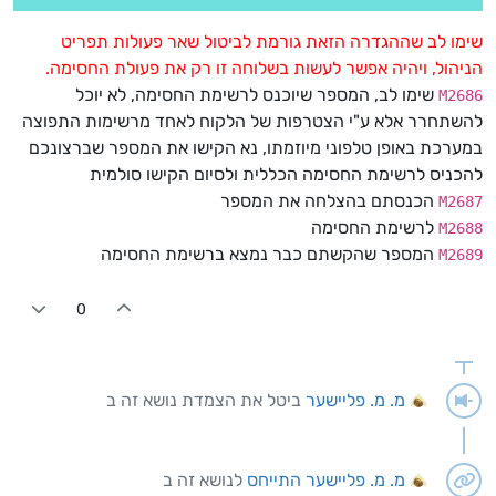
שימו לב שההגדרה הזאת גורמת לביטול שאר פעולות תפריט
הניהול, ויהיה אפשר לעשות בשלוחה זו רק את פעולת החסימה.
שימו לב, המספר שיוכנס לרשימת החסימה, לא יוכל
M2686
להשתחרר אלא ע"י הצטרפות של הלקוח לאחד מרשימות התפוצה
במערכת באופן טלפוני מיוזמתו, נא הקישו את המספר שברצונכם
להכניס לרשימת החסימה הכללית ולסיום הקישו סולמית
הכנסתם בהצלחה את המספר
M2687
לרשימת החסימה
M2688
המספר שהקשתם כבר נמצא ברשימת החסימה
M2689
0
מ. מ. פליישער
ביטל את הצמדת נושא זה ב
מ. מ. פליישער
התייחס
לנושא זה ב