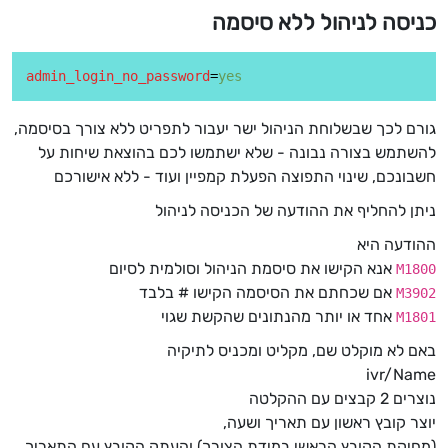
כניסה לניהול ללא סיסמה
admin_login_no_password
=
yes
גורם לכך שבשלוחת הניהול ישר יעבור לתפריט ללא צורך בסיסמה,
להשתמש בצורה נבונה - שלא ישתמשו לכם בהוצאת שיחות על
חשבונכם, שינוי התפוצה הפעלת קמפיין ועוד - ללא אישורכם
ניתן להחליף את ההודעה של הכניסה לניהול
ההודעה היא
אנא הקישו את סיסמת הניהול וסולמית לסיום
M1800
אם שכחתם את הסיסמה הקישו # בלבד
M3902
אחד או יותר מהנתונים שהקשת שגוי
M1801
באם לא מוקלט שם, מקליט ומכניס לתיקיה
ivr/Name
נוצרים 2 קבצים עם ההקלטה
יוצר קובץ ראשון עם תאריך ושעה,
(מחיקת הקובץ הראשי במידת הצורך) והעתק הקובץ עם התאריך