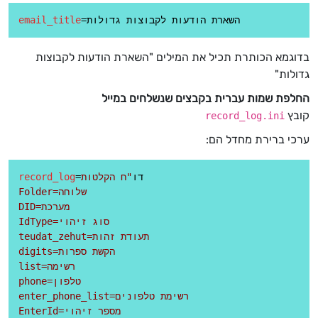
email_title
בדוגמא הכותרת תכיל את המילים "השארת הודעות לקבוצות
גדולות"
החלפת שמות עברית בקבצים שנשלחים במייל
קובץ
record_log.ini
ערכי ברירת מחדל הם:
=דו
"ח הקלטות

record_log
Folder=שלוחה

DID=מערכת

IdType=סוג זיהוי

teudat_zehut=תעודת זהות

digits=הקשת ספרות

list=רשימה

phone=טלפון

enter_phone_list=רשימת טלפונים

EnterId=מספר זיהוי
