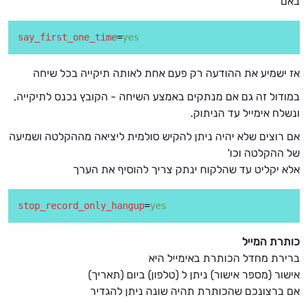
באם
say_first_one_time
=
yes
אז ישמיע את ההודעה רק פעם אחת לאותה תיקייה בכל שיחה
במודול זה גם אם מנתקים באמצע השיחה - הקובץ נכנס לתיקייה,
ונשלח אימייל עד הניתוק.
אם רוצים שלא יהיה ניתן להקיש סולמית ליציאה מההקלטה ושמיעה
של ההקלטה וכו'
אלא יקליט עד שהלקוח ינתק צריך להוסיף את הערך
stop_record_only_hangup
=
yes
כותרת המייל
ברירת מחדל הכותרת באימייל היא
אישור (מספר אישור) ניתן ל (טלפון) ביום (תאריך)
אם ברצונכם שהכותרת תהיה שונה ניתן להגדיר