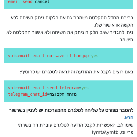
emeil_send
ברירת מחדל ההקלטה נשמרת גם אם הלקוח ניתק השיחה ללא
הקשה או אישור שלו.
ניתן להגדיר שאם הלקוח ניתק את השיחה ולא אישור ההקלטה לא
תישמר:
voicemail_email_no_save_if_hangup
=
yes
באם רוצים לקבל את ההודעה והתראה לטלגרם יש להוסיף:
voicemail_email_send_telegram
=
yes
telegram_chat_id
להסבר מפורט על שליחה לטלגרם מהמערכות יש לעניין בשרשור
הבא
.
שימו לב, האפשרות לקבל הודעה לטלגרם עוברת רק בשרתי
פריווט, ymta\ymtb!