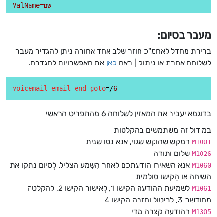
ValName=שם

Phone=טלפון

Date=תאריך

מעבר בסיום:
Time=שעה

HebrewDate=תאריך עברי

ברירת מחדל לאחמ"כ חוזר שלב אחד אחורה ניתן להגדיר מעבר
TotalTime=אורך בזמן 

לשלוחה אחרת או ניתוק | ראה
כאן
את האפשרויות להגדרה.
TotalSeconds=אורך בשניות

voicemail_email_end_goto
=/
6
בדוגמא יעביר את המאזין לשלוחה 6 מהתפריט הראשי
במודול זה משתמשים בהקלטות
המקש שהוקש שגוי, אנא נסו שנית
M1001
שלום ותודה
M1026
אנא השאירו הודעתכם לאחר הִשַמע הצליל. לְסיום נתקו את
M1060
השיחה או הַקישו סולמית
לשמיעת ההודעה הקישו 1, לְאישור הקישו 2, להקלטה
M1061
מחודשת 3, לביטול וחזרה הקישו 4.
ההודעה קצרה מדי
M1305