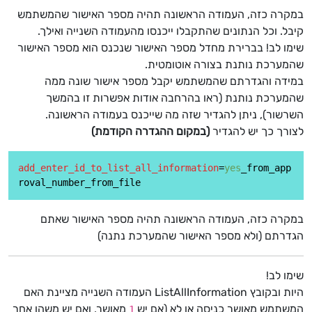
במקרה כזה, העמודה הראשונה תהיה מספר האישור שהמשתמש
קיבל. וכל הנתונים שהתקבלו ייכנסו מהעמודה השנייה ואילך.
שימו לב! בברירת מחדל מספר האישור שנכנס הוא מספר האישור
שהמערכת נותנת בצורה אוטומטית.
במידה והגדרתם שהמשתמש יקבל מספר אישור שונה ממה
שהמערכת נותנת (ראו בהרחבה אודות אפשרות זו בהמשך
השרשור), ניתן להגדיר שזה מה שייכנס בעמודה הראשונה.
לצורך כך יש להגדיר
(במקום ההגדרה הקודמת)
add_enter_id_to_list_all_information
=
yes
_from_app
במקרה כזה, העמודה הראשונה תהיה מספר האישור שאתם
הגדרתם (ולא מספר האישור שהמערכת נתנה)
שימו לב!
היות ובקובץ ListAllInformation העמודה השנייה מציינת האם
המשתמש מאושר כניסה או לא (אם יש
מאושר, ואם יש משהו אחר
1