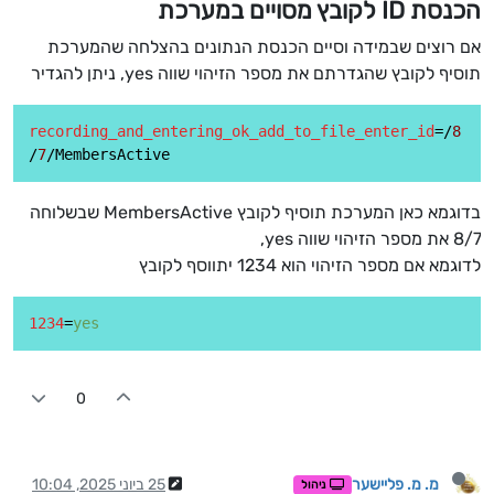
הכנסת ID לקובץ מסויים במערכת
אם רוצים שבמידה וסיים הכנסת הנתונים בהצלחה שהמערכת
תוסיף לקובץ שהגדרתם את מספר הזיהוי שווה yes, ניתן להגדיר
recording_and_entering_ok_add_to_file_enter_id
=/
8
/
7
בדוגמא כאן המערכת תוסיף לקובץ MembersActive שבשלוחה
8/7 את מספר הזיהוי שווה yes,
לדוגמא אם מספר הזיהוי הוא 1234 יתווסף לקובץ
1234
=
yes
0
מ. מ. פליישער
25 ביוני 2025, 10:04
ניהול