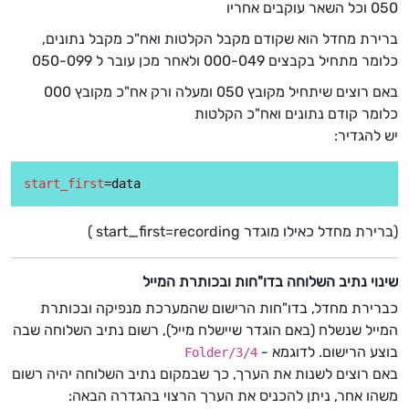
050 וכל השאר עוקבים אחריו
ברירת מחדל הוא שקודם מקבל הקלטות ואח"כ מקבל נתונים,
כלומר מתחיל בקבצים 000-049 ולאחר מכן עובר ל 050-099
באם רוצים שיתחיל מקובץ 050 ומעלה ורק אח"כ מקובץ 000
כלומר קודם נתונים ואח"כ הקלטות
יש להגדיר:
start_first
(ברירת מחדל כאילו מוגדר start_first=recording )
שינוי נתיב השלוחה בדו"חות ובכותרת המייל
כברירת מחדל, בדו"חות הרישום שהמערכת מנפיקה ובכותרת
המייל שנשלח (באם הוגדר שיישלח מייל), רשום נתיב השלוחה שבה
בוצע הרישום. לדוגמא -
Folder/3/4
באם רוצים לשנות את הערך, כך שבמקום נתיב השלוחה יהיה רשום
משהו אחר, ניתן להכניס את הערך הרצוי בהגדרה הבאה: