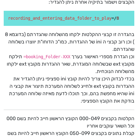
הקבצים וישמור בתיקיה אחרת ניתן להגדיר:
recording_and_entering_data_folder_to_play
=/
8
בהגדרה זו קבצי ההקלטות ילקחו מהשלוחה שהגדרתם (בדוגמא 8
) וכן רוב קבצי ה ini של ההגדרות, כמו"כ הדוחו"ת יווצרו בשלוחה
שהגדרתם.
וכן הגדרת מספרי האישור בערך
תילקח
booking_Folder-XXX=
מקובץ ext שבשלוחה המוגדרת, שאר ההגדרות מקובץ ext ילקחו
מהשלוחה הנוכחית.
בכדי לבדוק היכן צריך להיות קובץ ini ספציפי ניתן להגדיר את
ההגדרות בקובץ ext ולחייג לשלוחה המערכת תיצור את קבצי ה
ini שהיא מחפשת בהם, וכך תוכלו לדעת מאיזה שלוחה המערכת
בודקת את הקובץ הספציפי.
הקלטות בקבצים 000-049 הקובץ הראשון חייב להיות בשם 000
וכל השאר עוקבים אחריו
קבלת נתונים בקבצים 050-099 הקובץ הראשון חייב להיות בשם