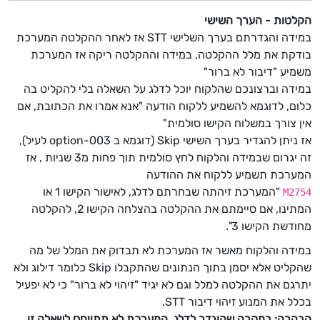
הקלטות - הערך השישי
במידה והגדרתם בערך השלישי STT אז לאחר ההקלטה המערכת
בודקת את מלל ההקלטה, במידה וההקלטה ריקה אז המערכת
משמיע "דיבור לא ברור"
במידה וברצונכם שהלקוח יוכל לדלג על השאלה בלי להקליט בה
כלום, לדוגמא להשמיע ללקוח הודעה "אנא אמרו את הכתובת, אם
אין צורך במשלוח הקישו סולמית"
אז ניתן להגדיר בערך השישי Skip (דוגמא ב 003-option לעיל),
זה יגרום שבמידה והלקוח לחץ סולמית תוך פחות מ3 שניות , אז
המערכת תשמיע ללקוח את ההודעה
"המערכת זיהתה שבחרתם לדלג, לאישור הקישו 1 או
M2754
המתינו, אם סיימתם את ההקלטה בהצלחה הקישו 2, להקלטה
מחודשת הקישו 3".
במידה והלקוח מאשר אז המערכת לא תבדוק את המלל של מה
שהקליט אלא יסמן בתוך הנתונים שהתקבלו Skip כלומר דילוג ולא
יתרגם את ההקלטה למלל וגם לא יגיד "זיהוי לא ברור" כי לא יפעיל
בכלל את המנוע זיהוי דיבור STT.
הבהרה: במקרה שהוגדר לדלג, המערכת לא תתייחס לשאלה זו