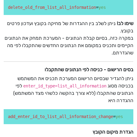
delete_old_from_list_all_information
=
yes
שימו לב!
ניתן לשלב בין ההגדרות של מחיקה בקובץ ועדכון פרטים
בקובץ.
במקרה כזה, בסיום קבלת הנתונים - המערכת תמחק את הנתונים
הקיימים ותכניס במקומם את הנתונים החדשים שהתקבלו לפי מה
שהגדרתם.
בסים הרישום - כניסה לפי הנתונים שהתקבלו
ניתן להגדיר שבסיום הרישום המערכת תכניס את המשתמש
בכניסה מסוג
לפי
enter_id_type=list_all_information
הנתונים שהתקבלו (ללא צורך בהקשה כלשהי מצד המשתמש)
ההגדרה היא
add_enter_id_to_list_all_information_change
=
yes
הגדרת מיקום הקובץ