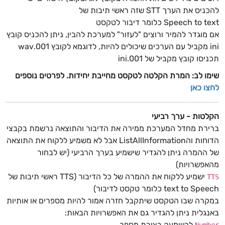
להכניס את הערך STT שזה ראשי תיבות של
Speech to text כלומר דיבור לטקסט
אם מוגדר להמיר ורוצים "לעזור" למערכת להבין, ניתן להכניס קובץ
ini מקביל עם הערכים שיכולים להיות, לדוגמא לקובץ 001.wav
תכניסו קובץ מקביל של 001.ini
שימו לב: המרת הקלטה לטקסט מחייבת יחידות. לפרטים נוספים
לחצו כאן
הקלטות - ערך רביעי
ברירת מחדל המערכת ממירה את הדיבור והתוצאה נרשמת בקבצי
הדוחות והListAllInformation אבל לא משמיע ללקוח את התוצאה
של ההמרה ניתן להגדיר שישמיע בערך הרביעי (יש לבחור
מהאפשרויות)
ישמיע ללקוח את ההמרה של כל הדיבור (TTS ראשי תיבות של
TTS
text to Speech כלומר טקסט לדיבור)
במקרה שבו הטקסט שיתקבל חזרה אמור להיות מספרים או אותיות
באנגלית ניתן להגדיר גם את האפשרויות הבאות:
להשמעה בצורת מספר