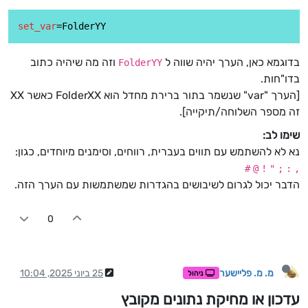
set_var
בדוגמא כאן, הערך יהיה שווה ל
וזה מה שיהיה כתוב
FolderYY
בדו"חות.
[הערך "var" שנשמר בתור ברירת מחדל הוא FolderXX כאשר XX
זה מספר השלוחה/תיקייה].
שימו לב:
נא לא להשתמש עם תווים בעברית, רווחים, וסימנים מיוחדים, כגון:
#
@
!
"
;
:
,
הדבר יכול לגרום לשיבושים בהגדרות שמשתמשות עם הערך הזה.
0
מ. מ. פליישער
25 ביוני 2025, 10:04
ניהול
עדכון או מחיקת נתונים מקובץ