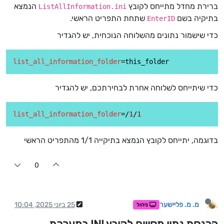
ברירת מחדל מתייחס לקובץ
הנמצא
ListAllInformation.ini
בתיקיה בשם
שתחת התפריט הראשי.
EnterID
כדי שישמור נתונים מהשלוחה הנוכחית, יש להגדיר
list_all_information_folder
כדי שיתייחס לשלוחה אחרת לבחירתכם, יש להגדיר
list_all_information_folder
=/
1
/
1
בדוגמה, יתייחס לקובץ הנמצא בתיקייה 1/1 מהתפריט הראשי
0
מ. מ. פליישער
25 ביוני 2025, 10:04
ניהול