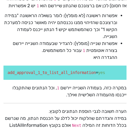
אז חסום) לכן אם ברצונכם שהנתון שיירשם הוא
יש 2 אפשרויות
1
אפשרות ראשונה (לא מומלץ): לומר בשאלה הראשונה "במידה
וברצונכם שהזיהוי ממנו נכנסתם יהיה מאושר כניסה למערכת
הקישו 1" וכך כשהמשתמש יקיש 1 הנתון ייכנס לעמודה
השנייה.
אפשרות שנייה (מומלץ): להגדיר שבעמודה השנייה יירשם
בצורה אוטומטית
עבור כל המשתמשים.
1
ההגדרה היא
add_approval_1_to_list_all_information
=
yes
במקרה כזה, בעמודה השנייה יירשם
, וכל הנתונים שהתקבלו
1
ייכנסו מהעמודה השלישית ואילך.
הערה חשובה לגבי הוספת הנתונים לקובץ.
במידה והגדרתם שהלקוח יכול לדלג על הכנסת הנתון, מה שנרשם
בכלל הדוחות זה המילה
אולם בקובץ ListAllInformation
Next