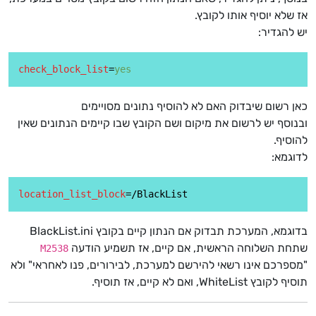
אז שלא יוסיף אותו לקובץ.
יש להגדיר:
check_block_list
=
yes
כאן רשום שיבדוק האם לא להוסיף נתונים מסויימים
ובנוסף יש לרשום את מיקום ושם הקובץ שבו קיימים הנתונים שאין
להוסיף.
לדוגמא:
location_list_block
בדוגמא, המערכת תבדוק אם הנתון קיים בקובץ BlackList.ini
שתחת השלוחה הראשית, אם קיים, אז תשמיע הודעה
M2538
"מספרכם אינו רשאי להירשם למערכת, לבירורים, פנו לאחראי" ולא
תוסיף לקובץ WhiteList, ואם לא קיים, אז תוסיף.