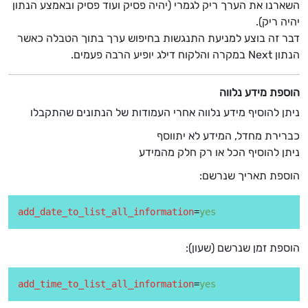
השארנו את הערך ריק לגמרי (יהיה פסיק ועוד פסיק ובאמצע הנתון
יהיה ריק).
דבר זה בוצע למניעת התנגשות בחיפוש ערך בתוך הטבלה כאשר
הנתון Next במקרה והלקוח דילג יופיע הרבה פעמים.
הוספת מידע נלווה
ניתן להוסיף מידע נלווה אחרי העמודות של הנתונים שהתקבלו
כברירת מחדל, המידע לא יתווסף
ניתן להוסיף הכל או רק חלק מהמידע
הוספת תאריך שנרשם:
add_date_to_list_all_information
=
yes
הוספת זמן שנרשם (שעון):
add_time_to_list_all_information
=
yes