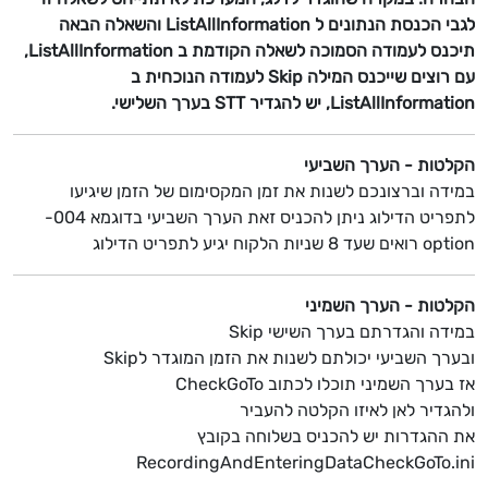
לגבי הכנסת הנתונים ל ListAllInformation והשאלה הבאה
תיכנס לעמודה הסמוכה לשאלה הקודמת ב ListAllInformation,
עם רוצים שייכנס המילה Skip לעמודה הנוכחית ב
ListAllInformation, יש להגדיר STT בערך השלישי.
הקלטות - הערך השביעי
במידה וברצונכם לשנות את זמן המקסימום של הזמן שיגיעו
לתפריט הדילוג ניתן להכניס זאת הערך השביעי בדוגמא 004-
option רואים שעד 8 שניות הלקוח יגיע לתפריט הדילוג
הקלטות - הערך השמיני
במידה והגדרתם בערך השישי Skip
ובערך השביעי יכולתם לשנות את הזמן המוגדר לSkip
אז בערך השמיני תוכלו לכתוב CheckGoTo
ולהגדיר לאן לאיזו הקלטה להעביר
את ההגדרות יש להכניס בשלוחה בקובץ
RecordingAndEnteringDataCheckGoTo.ini