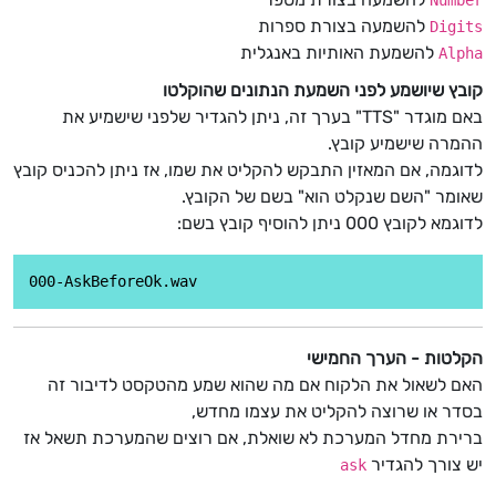
Number
להשמעה בצורת ספרות
Digits
להשמעת האותיות באנגלית
Alpha
קובץ שיושמע לפני השמעת הנתונים שהוקלטו
באם מוגדר "TTS" בערך זה, ניתן להגדיר שלפני שישמיע את
ההמרה שישמיע קובץ.
לדוגמה, אם המאזין התבקש להקליט את שמו, אז ניתן להכניס קובץ
שאומר "השם שנקלט הוא" בשם של הקובץ.
לדוגמא לקובץ 000 ניתן להוסיף קובץ בשם:
הקלטות - הערך החמישי
האם לשאול את הלקוח אם מה שהוא שמע מהטקסט לדיבור זה
בסדר או שרוצה להקליט את עצמו מחדש,
ברירת מחדל המערכת לא שואלת, אם רוצים שהמערכת תשאל אז
יש צורך להגדיר
ask